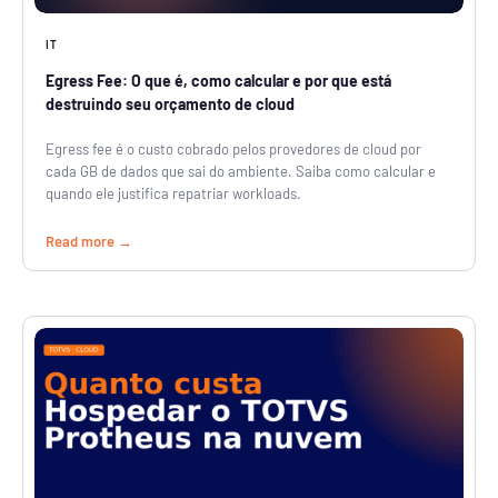
IT
Egress Fee: O que é, como calcular e por que está
destruindo seu orçamento de cloud
Egress fee é o custo cobrado pelos provedores de cloud por
cada GB de dados que sai do ambiente. Saiba como calcular e
quando ele justifica repatriar workloads.
Read more