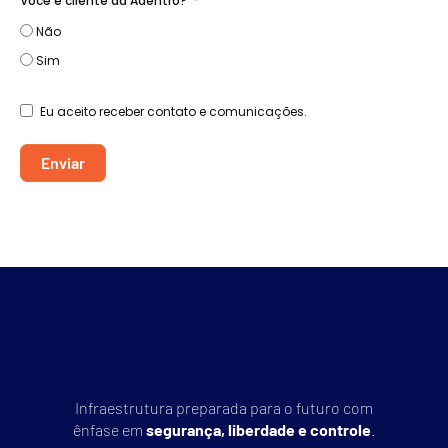
Você é cliente da Adentro?
Não
Sim
Eu aceito receber contato e comunicações.
Enviar
Infraestrutura preparada para o futuro com
ênfase em
segurança, liberdade e controle
.