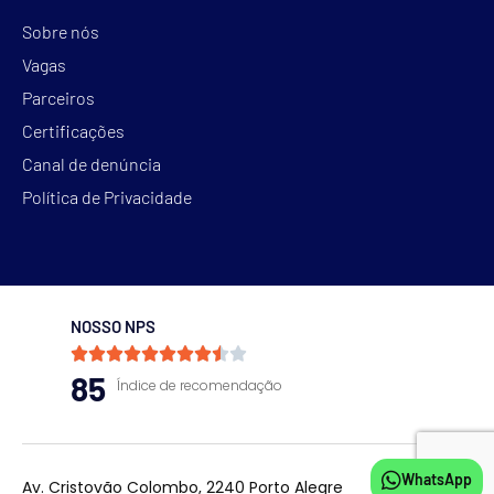
Sobre nós
Vagas
Parceiros
Certificações
Canal de denúncia
Política de Privacidade
NOSSO NPS










85
Índice de recomendação
WhatsApp
Av. Cristovão Colombo, 2240 Porto Alegre