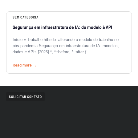
SEM CATEGORIA
Segurança em infraestrutura de IA: do modelo à API
Início » Trabalho híbrido: alterando o modelo de trabalho no
pós-pandemia Segurança em infraestrutura de IA: modelos,
dados e APIs [2026] *, *::before, *::after {
Read more
SOLICITAR CONTATO