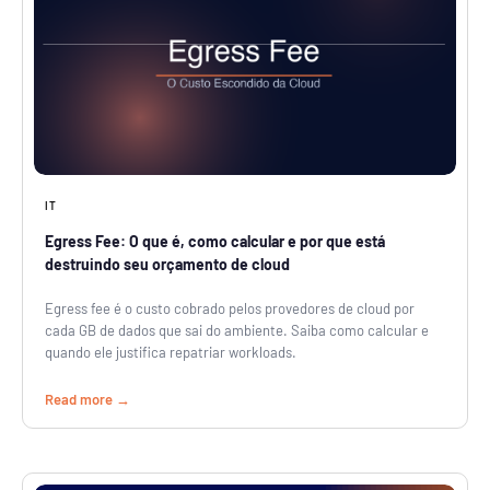
IT
Egress Fee: O que é, como calcular e por que está
destruindo seu orçamento de cloud
Egress fee é o custo cobrado pelos provedores de cloud por
cada GB de dados que sai do ambiente. Saiba como calcular e
quando ele justifica repatriar workloads.
Read more