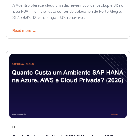
A Adentro oferece cloud privada, nuvem pública, backup e DR no
Elea POA1 — o maior data center de colocation de Porto Alegre.
SLA 99,9%, IX.br, energia 100% renovável.
Read more
IT