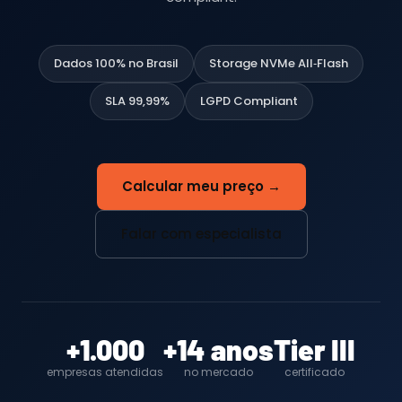
Dados 100% no Brasil
Storage NVMe All‑Flash
SLA 99,99%
LGPD Compliant
Calcular meu preço →
Falar com especialista
+1.000
+14 anos
Tier III
empresas atendidas
no mercado
certificado