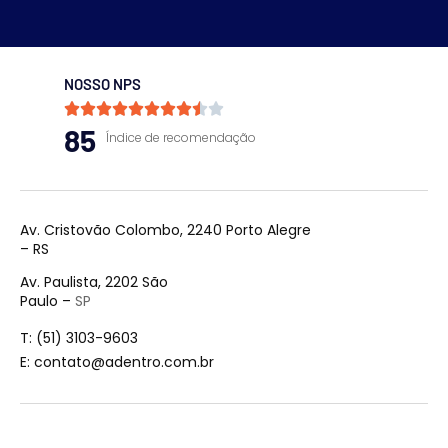
NOSSO NPS










85
Índice de recomendação
Av. Cristovão Colombo, 2240 Porto Alegre
– RS
Av. Paulista, 2202 São
Paulo –
SP
T: (51) 3103-9603
E:
contato@adentro.com.br