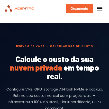
Orçamento
NUVEM PRIVADA — CALCULADORA DE CUSTO
Calcule o custo da sua
nuvem privada
em tempo
real.
Configure VMs, GPU, storage All‑Flash NVMe e backup.
Estime seu custo mensal com preços reais —
infraestrutura 100% no Brasil, Tier III certificado, LGPD
compliant.