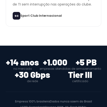
de TI sem interrupção nas operações do clube.
Sport Club Internacional
SC
+14 anos
+1.000
+5 PB
no mercado
empresas atendidas
de armazenamento
+30 Gbps
Tier III
de rede
certificado
Empresa 100% brasileira
Dados nunca saem do Brasil