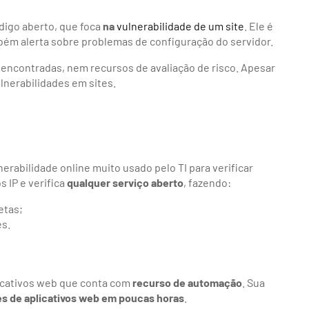
digo aberto, que foca
na
vulnerabilidade de um site
. Ele é
bém alerta sobre problemas de configuração do servidor.
 encontradas, nem recursos de avaliação de risco. Apesar
lnerabilidades em sites.
erabilidade online muito usado pelo TI para verificar
 IP e verifica
qualquer serviço aberto
, fazendo:
etas;
es.
licativos web que conta com
recurso de automação
. Sua
es de aplicativos web em poucas horas
.