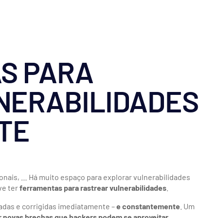
S PARA
NERABILIDADES
TE
onais, … Há muito espaço para explorar vulnerabilidades
ve ter
ferramentas para rastrear vulnerabilidades
.
cadas e corrigidas imediatamente –
e constantemente
. Um
 novas brechas que hackers podem se aproveitar
.