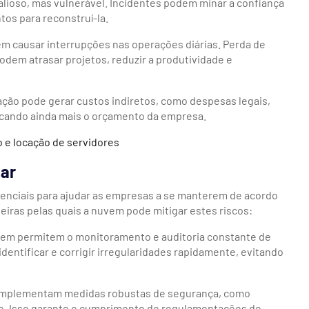
alioso, mas vulnerável. Incidentes podem minar a confiança
tos para reconstruí-la.
m causar interrupções nas operações diárias. Perda de
podem atrasar projetos, reduzir a produtividade e
ação pode gerar custos indiretos, como despesas legais,
icando ainda mais o orçamento da empresa.
 e locação de servidores
ar
enciais para ajudar as empresas a se manterem de acordo
ras pelas quais a nuvem pode mitigar estes riscos:
vem permitem o monitoramento e auditoria constante de
dentificar e corrigir irregularidades rapidamente, evitando
implementam medidas robustas de segurança, como
te. Isso garante o cumprimento de regulamentações de