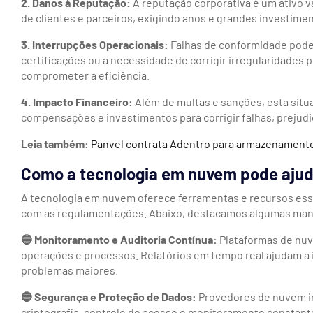
2. Danos à Reputação:
A reputação corporativa é um ativo v
de clientes e parceiros, exigindo anos e grandes investimen
3. Interrupções Operacionais:
Falhas de conformidade pode
certificações ou a necessidade de corrigir irregularidades 
comprometer a eficiência.
4. Impacto Financeiro:
Além de multas e sanções, esta situ
compensações e investimentos para corrigir falhas, prejud
Leia também:
Panvel contrata Adentro para armazenamento
Como a tecnologia em nuvem pode ajud
A tecnologia em nuvem oferece ferramentas e recursos ess
com as regulamentações. Abaixo, destacamos algumas manei
🔵 Monitoramento e Auditoria Contínua:
Plataformas de nu
operações e processos. Relatórios em tempo real ajudam a i
problemas maiores.
🔵 Segurança e Proteção de Dados:
Provedores de nuvem 
criptografia, controle de acesso e monitoramento constan