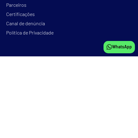
Parceiros
Certificações
Canal de denúncia
Política de Privacidade
WhatsApp
NOSSO NPS










85
Índice de recomendação
Av. Cristovão Colombo, 2240 Porto Alegre
– RS
Av. Paulista, 2202 São
Paulo –
SP