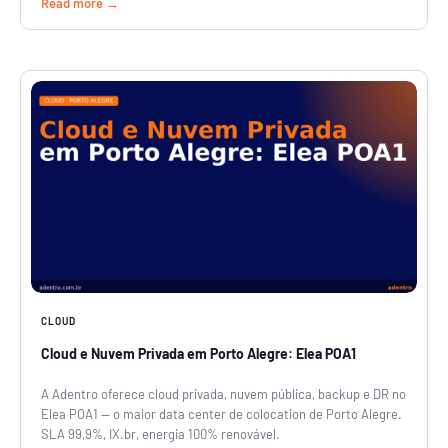
Read more
CLOUD
Cloud e Nuvem Privada em Porto Alegre: Elea POA1
A Adentro oferece cloud privada, nuvem pública, backup e DR no
Elea POA1 — o maior data center de colocation de Porto Alegre.
SLA 99,9%, IX.br, energia 100% renovável.